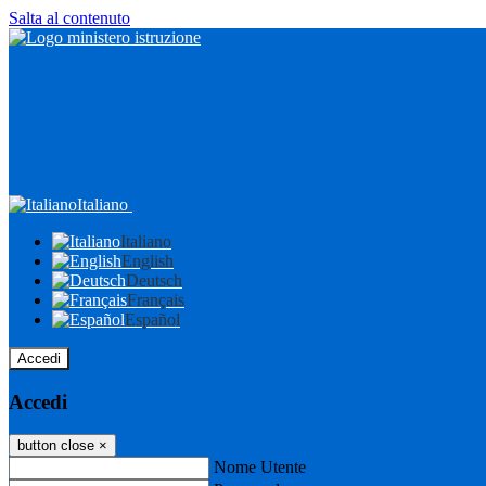
Salta al contenuto
Italiano
Italiano
English
Deutsch
Français
Español
Accedi
Accedi
button close
×
Nome Utente