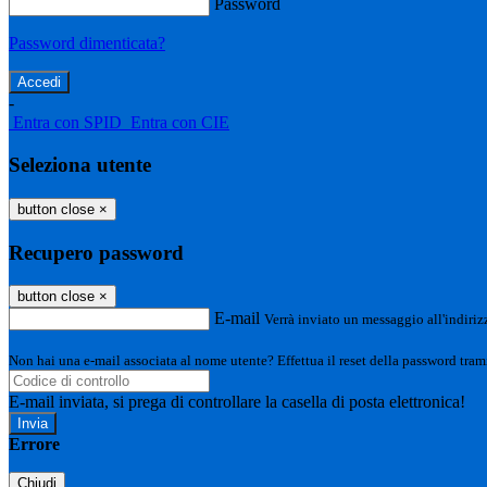
Password
Password dimenticata?
-
Entra con SPID
Entra con CIE
Seleziona utente
button close
×
Recupero password
button close
×
E-mail
Verrà inviato un messaggio all'indirizz
Non hai una e-mail associata al nome utente? Effettua il reset della password tram
E-mail inviata, si prega di controllare la casella di posta elettronica!
Errore
Chiudi