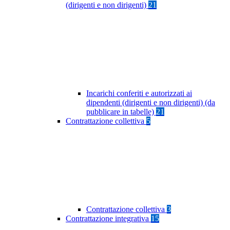
(dirigenti e non dirigenti)
21
Incarichi conferiti e autorizzati ai
dipendenti (dirigenti e non dirigenti) (da
pubblicare in tabelle)
21
Contrattazione collettiva
5
Contrattazione collettiva
3
Contrattazione integrativa
15