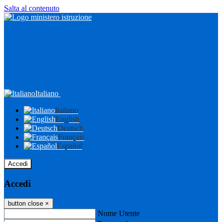
Salta al contenuto
Italiano
Italiano
English
Deutsch
Français
Español
Accedi
Accedi
button close
×
Nome Utente