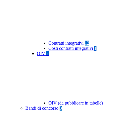
Contratti integrativi
12
Costi contratti integrativi
1
OIV
2
OIV (da pubblicare in tabelle)
Bandi di concorso
3