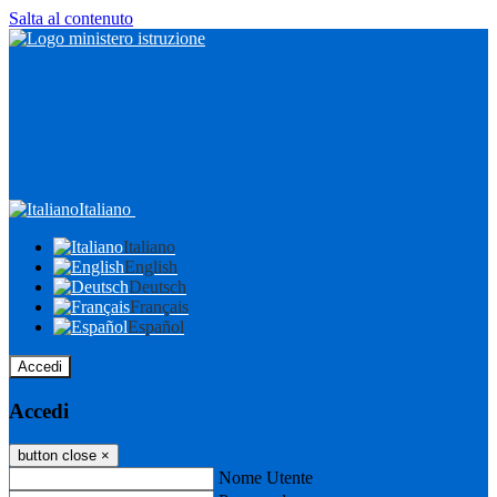
Salta al contenuto
Italiano
Italiano
English
Deutsch
Français
Español
Accedi
Accedi
button close
×
Nome Utente