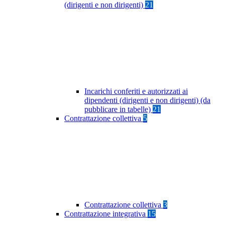
(dirigenti e non dirigenti)
21
Incarichi conferiti e autorizzati ai
dipendenti (dirigenti e non dirigenti) (da
pubblicare in tabelle)
21
Contrattazione collettiva
5
Contrattazione collettiva
3
Contrattazione integrativa
15