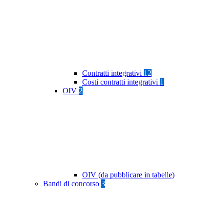
Contratti integrativi
12
Costi contratti integrativi
1
OIV
2
OIV (da pubblicare in tabelle)
Bandi di concorso
3