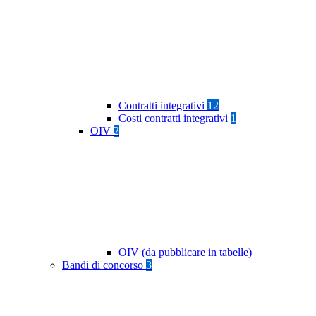
Contratti integrativi
12
Costi contratti integrativi
1
OIV
2
OIV (da pubblicare in tabelle)
Bandi di concorso
3