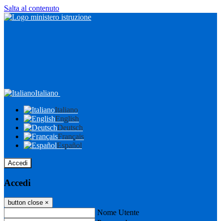
Salta al contenuto
Italiano
Italiano
English
Deutsch
Français
Español
Accedi
Accedi
button close
×
Nome Utente