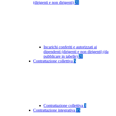
(dirigenti e non dirigenti)
21
Incarichi conferiti e autorizzati ai
dipendenti (dirigenti e non dirigenti) (da
pubblicare in tabelle)
21
Contrattazione collettiva
5
Contrattazione collettiva
3
Contrattazione integrativa
15