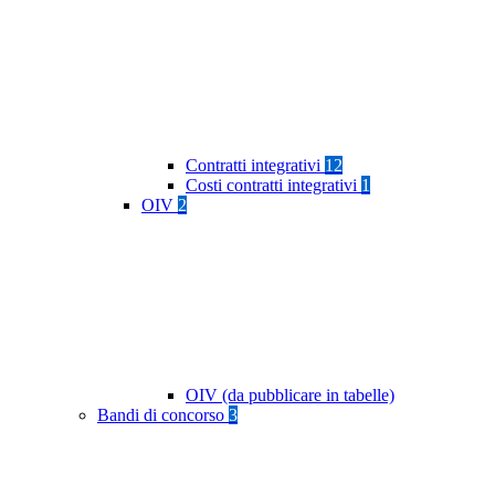
Contratti integrativi
12
Costi contratti integrativi
1
OIV
2
OIV (da pubblicare in tabelle)
Bandi di concorso
3