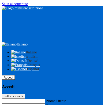
Salta al contenuto
Italiano
Italiano
English
Deutsch
Français
Español
Accedi
Accedi
button close
×
Nome Utente