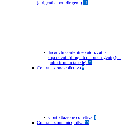
(dirigenti e non dirigenti)
21
Incarichi conferiti e autorizzati ai
dipendenti (dirigenti e non dirigenti) (da
pubblicare in tabelle)
21
Contrattazione collettiva
5
Contrattazione collettiva
3
Contrattazione integrativa
15