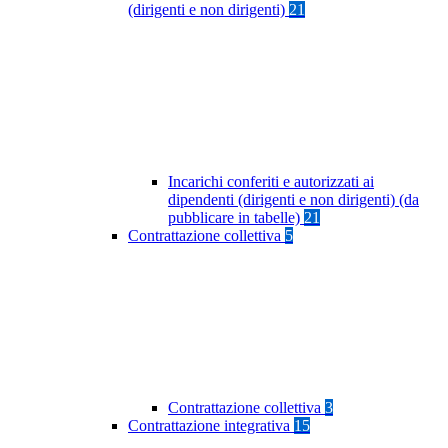
(dirigenti e non dirigenti)
21
Incarichi conferiti e autorizzati ai
dipendenti (dirigenti e non dirigenti) (da
pubblicare in tabelle)
21
Contrattazione collettiva
5
Contrattazione collettiva
3
Contrattazione integrativa
15