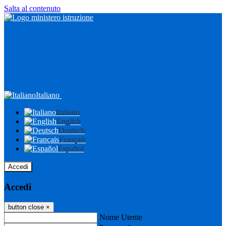
Salta al contenuto
Italiano
Italiano
English
Deutsch
Français
Español
Accedi
Accedi
button close
×
Nome Utente