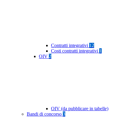
Contratti integrativi
12
Costi contratti integrativi
1
OIV
2
OIV (da pubblicare in tabelle)
Bandi di concorso
3